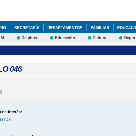
Pasar al
contenido
principal
TRO
SECRETARÍA
DEPARTAMENTOS
FAMILIAS
EDUCACI
LM
Delphos
Educación
Cultura
Depor
O 046
 de interés:
O 046