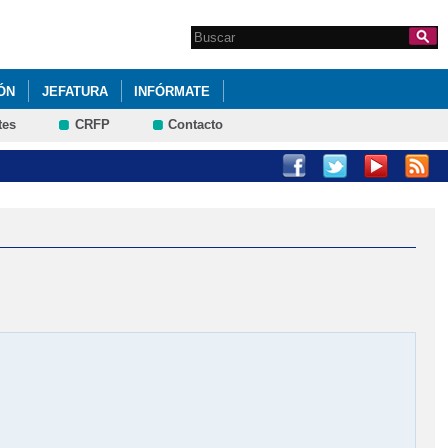
Search this site
Formulario de
búsqueda
ÓN
JEFATURA
INFÓRMATE
tes
CRFP
Contacto