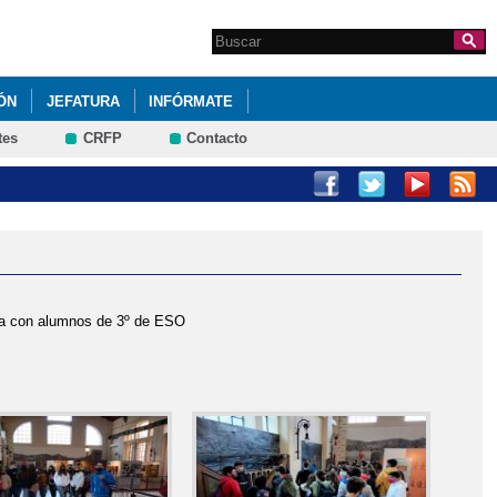
Search this site
Formulario de
búsqueda
ÓN
JEFATURA
INFÓRMATE
tes
CRFP
Contacto
gía con alumnos de 3º de ESO