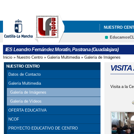
NUESTRO CEN
EducamosC
IES Leandro Fernández Moratín, Pastrana (Guadalajara)
Inicio
»
Nuestro Centro
»
Galería Multimedia
»
Galería de Imágenes
Se encuentra usted aquí
VISIT
NUESTRO CENTRO
Datos de Contacto
Galería Multimedia
Visita a la C
Galería de Imágenes
Galería de Vídeos
OFERTA EDUCATIVA
NCOF
PROYECTO EDUCATIVO DE CENTRO